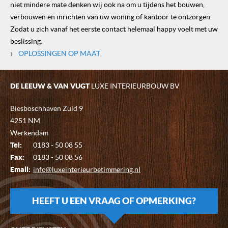
niet mindere mate denken wij ook na om u tijdens het bouwen,
verbouwen en inrichten van uw woning of kantoor te ontzorgen.
Zodat u zich vanaf het eerste contact helemaal happy voelt met uw
beslissing.
›
OPLOSSINGEN OP MAAT
DE LEEUW & VAN VUGT
LUXE INTERIEURBOUW BV
Biesboschhaven Zuid 9
4251 NM
Werkendam
Tel:
0183 - 50 08 55
Fax:
0183 - 50 08 56
Email:
info@luxeinterieurbetimmering.nl
HEEFT U EEN VRAAG OF OPMERKING?