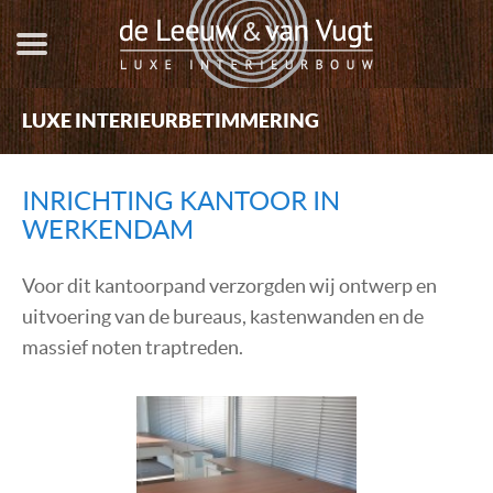
LUXE INTERIEURBETIMMERING
HOME
KASTEN
INRICHTING KANTOOR IN
MAATWERKKEUKENS
WERKENDAM
INTERIEUROPLOSSINGEN
Voor dit kantoorpand verzorgden wij ontwerp en
REFERENTIES
uitvoering van de bureaus, kastenwanden en de
OVER ONS
massief noten traptreden.
NIEUWS EN NIEUWSBRIEVEN
CONTACT